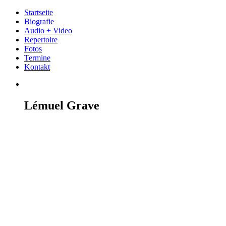
Startseite
Biografie
Audio + Video
Repertoire
Fotos
Termine
Kontakt
Lémuel Grave
Pianist & Liedbegleiter