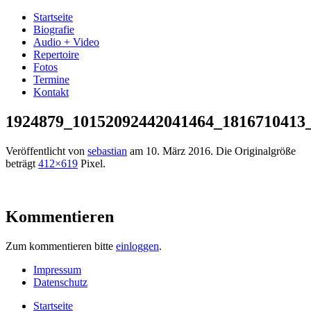
Startseite
Biografie
Audio + Video
Repertoire
Fotos
Termine
Kontakt
1924879_10152092442041464_1816710413
Veröffentlicht von
sebastian
am
10. März 2016
. Die Originalgröße
beträgt
412×619
Pixel.
Kommentieren
Zum kommentieren bitte
einloggen
.
Impressum
Datenschutz
Startseite